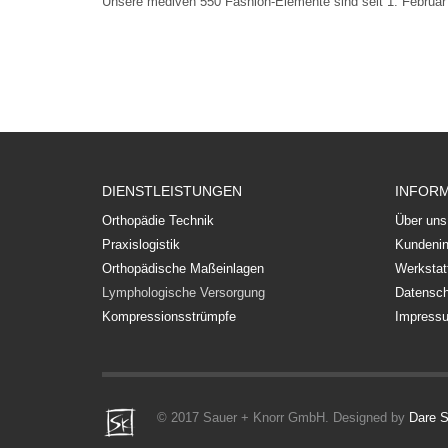
Unsere mediven 550 Fashion-Elemente sind seit 1. Februar b
DIENSTLEISTUNGEN
INFOR
Orthopädie Technik
Über uns
Praxislogistik
Kundenin
Orthopädische Maßeinlagen
Werkstat
Lymphologische Versorgung
Datensch
Kompressionsstrümpfe
Impress
© 2017 Sauer + Knorr GmbH. Designed by
Dare S